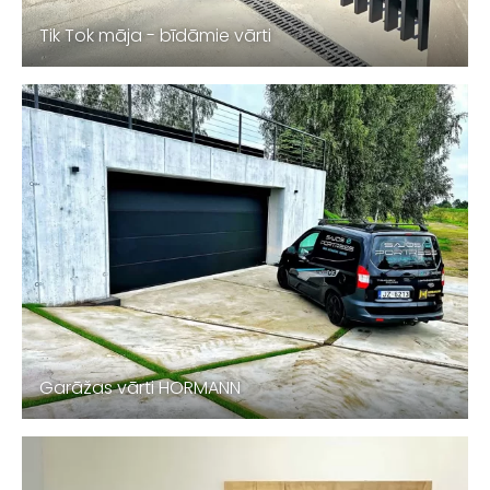
Tik Tok māja - bīdāmie vārti
Garāžas vārti HORMANN