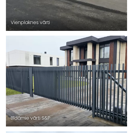
Vienplaknes vārti
Bīdāmie vārti S&P